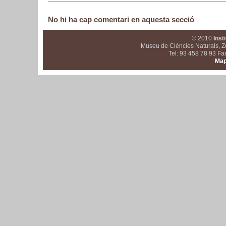
No hi ha cap comentari en aquesta secció
© 2010
Inst
Museu de Ciències Naturals, Z
Tel: 93 458 78 93 Fa
Map