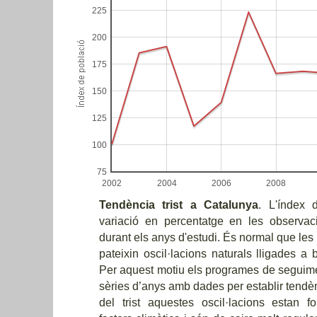
225
200
175
150
125
100
75
2002
2004
2006
2008
Tendència trist a Catalunya
. L'índex 
variació en percentatge en les observa
durant els anys d'estudi. És normal que les
pateixin oscil·lacions naturals lligades 
Per aquest motiu els programes de seguime
sèries d’anys amb dades per establir tendèn
del trist aquestes oscil·lacions estan f